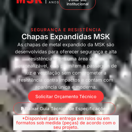
institucional
SEGURANÇA E RESISTÊNCIA
Chapas Expandidas MSK
As chapas de metal expandido da MSK são
desenvolvidas para oferecer segurança e alta
resistência. Com uma área aberta
personalizável, elas permitem a passagem de
luz e ventilação sem comprometer a
resistência contra impactos e contam com
aparência única e moderna.
Solicitar Orçamento Técnico
Baixar Guia Técnico de Especificações
*Disponível para entrega em rolos ou em
formatos sob medida (peças) de acordo com o
seu projeto.